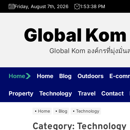
Skip
Friday, August 7th, 2026
1:53:38 PM
to
the
content
Global Kom อ
Global Kom องค์กรที่มุ่งมั่
Home
Home
Blog
Outdoors
E-com
Property
Technology
Travel
Contact
Home
Blog
Technology
Category:
Technology